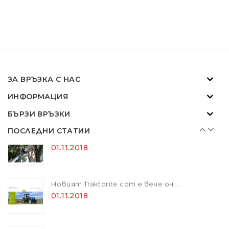
Новият Traktorite.com е вече онлайн
01.11.2018
SOLIS - "Слънчевите" трактори
ЗА ВРЪЗКА С НАС
07.02.2024
ИНФОРМАЦИЯ
БЪРЗИ ВРЪЗКИ
ZANON MARLIN SA 160 - за лесна резитба в гъста растителност
01.11.2018
ПОСЛЕДНИ СТАТИИ
Новият Traktorite.com е вече онлайн
01.11.2018
SOLIS - "Слънчевите" трактори
07.02.2024