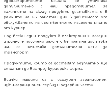
едрогабаритните машини се уточнява
допълнително с наш представител. За
наличните на склад продукти доставката е в
рамките на 1-3 работни дни в зависимост от
обслужването на съответното населено място
от куриер.
Под всеки един продукт в електронния магазин
изрично е посочено дали е с безплатна доставка
или се начислява допълнителна цена за
транспорт.
Продуктите, които се доставят безплатно, ще
стигнат до Вас чрез куриерска фирма.
Всички машини са с осигурен гаранционен,
извънгаранционен сервиз и резервни части.
ZANON MARLIN SA 160 - за лесна резитба в гъста растителност
01.11.2018