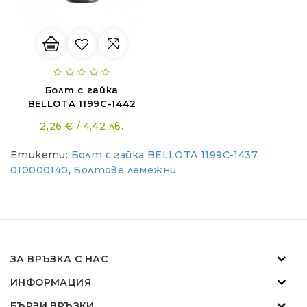
Болт с гайка
ZANON MARLIN SA 160 - за лесна резитба в гъста растителност
BELLOTA 1199C-1442
01.11.2018
2,26 € / 4,42 лв.
Етикети:
Болт с гайка BELLOTA 1199C-1437
,
Новият Traktorite.com е вече онлайн
010000140
,
Болтове лемежни
01.11.2018
SOLIS - "Слънчевите" трактори
07.02.2024
ЗА ВРЪЗКА С НАС
ИНФОРМАЦИЯ
ZANON MARLIN SA 160 - за лесна резитба в гъста растителност
БЪРЗИ ВРЪЗКИ