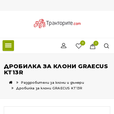
0
0
ДРОБИЛКА ЗА КЛОНИ GRAECUS
KT13R
Раздробители за клони и дънери
Дробилка за клони GRAECUS KT13R