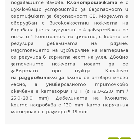
подаващите валове.
Клонотрошачката
е с
изключващо устройство за безопасност и
сертификат за безопасност CE. Моделът е
оборудван с високоякостни ножчета на
барабана (не са чугунени) с 4 завъртващи се
ножа и 1 контранож на дъното, с който се
регулира дебелината на рязане.
Разстоянието на изхвърляне на материала
се регулира в горната част на улея. Двойно
заточените ножчета могат да се
завъртат при нужда. Капакът
на
раздробителя за клони
се отваря много
лесно, а универсалното триточково
окачване е категория Ι и II (ø 19.0-22.0 mm /
25.0-28.0 mm). Дебелината на клоните,
които надробява е 130 mm, като нарязания
материал е с размери 5-15 mm.