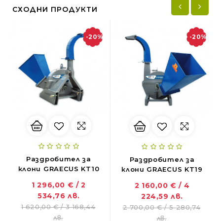
СХОДНИ ПРОДУКТИ
-20%
-20%
Раздробител за
Раздробител за
клони GRAECUS KT10
клони GRAECUS KT19
1 296,00 € / 2
2 160,00 € / 4
534,76 лв.
224,59 лв.
1 620,00 € / 3 168,44
2 700,00 € / 5 280,74
ZANON MARLIN SA 160 - за лесна резитба в гъста растителност
лв.
лв.
01.11.2018