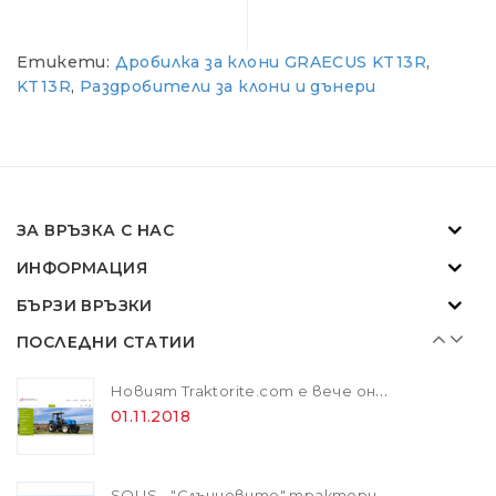
Етикети:
Дробилка за клони GRAECUS KT13R
,
Новият Traktorite.com е вече онлайн
KT13R
,
Раздробители за клони и дънери
01.11.2018
SOLIS - "Слънчевите" трактори
07.02.2024
ЗА ВРЪЗКА С НАС
ИНФОРМАЦИЯ
ZANON MARLIN SA 160 - за лесна резитба в гъста растителност
БЪРЗИ ВРЪЗКИ
01.11.2018
ПОСЛЕДНИ СТАТИИ
Новият Traktorite.com е вече онлайн
01.11.2018
SOLIS - "Слънчевите" трактори