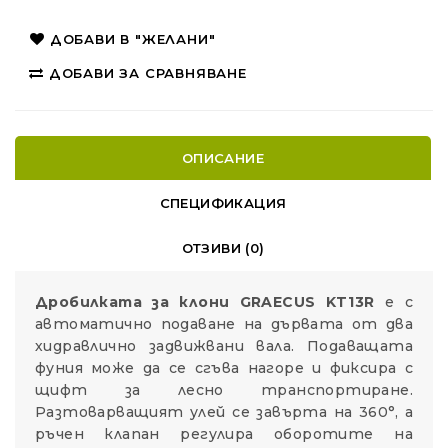
ДОБАВИ В "ЖЕЛАНИ"
ДОБАВИ ЗА СРАВНЯВАНЕ
ОПИСАНИЕ
СПЕЦИФИКАЦИЯ
ОТЗИВИ (0)
Дробилката за клони GRAECUS KT13R
е с
автоматично подаване на дървата от два
хидравлично задвижвани вала. Подаващата
фуния може да се сгъва нагоре и фиксира с
щифт за лесно транспортиране.
Разтоварващият улей се завърта на 360°, а
ръчен клапан регулира оборотите на