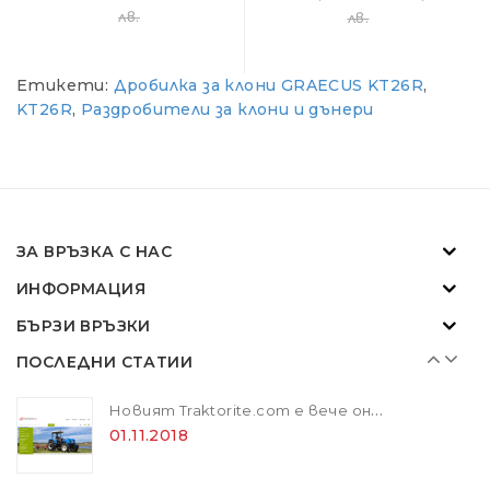
лв.
лв.
01.11.2018
Етикети:
Дробилка за клони GRAECUS KT26R
,
Новият Traktorite.com е вече онлайн
KT26R
,
Раздробители за клони и дънери
01.11.2018
SOLIS - "Слънчевите" трактори
07.02.2024
ЗА ВРЪЗКА С НАС
ИНФОРМАЦИЯ
ZANON MARLIN SA 160 - за лесна резитба в гъста растителност
БЪРЗИ ВРЪЗКИ
01.11.2018
ПОСЛЕДНИ СТАТИИ
Новият Traktorite.com е вече онлайн
01.11.2018