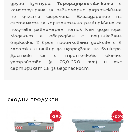
други култури.
Тороразпръсквачката
е
конструирана за равномерно разпръскване
по цялата широчина. Благодарение на
системата за хоризонтално разбъркване се
получава равномерен поток към дозатора.
Моделът е оборудван с поцинкована
бъркалка, 2 броя поцинковани дискове с 6
лопатки и шибър за изпразване на бункера.
Доставя се с триточково окачно
устройство (ø 25,0-25,0 mm) и със
сертификат СЕ за безопасност.
СХОДНИ ПРОДУКТИ
-20%
-20%