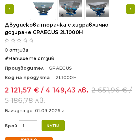
Двудискова торачка с хидравлично
дозиране GRAECUS 2L1000H
0 отзива
Напишете отзив
Производител
GRAECUS
Код на продукта
2L1000H
2 121,57 € / 4 149,43 лв.
2 651,96 € /
5 186,78 лв.
Валидна до:
01.09.2026 г.
Брой
КУПИ