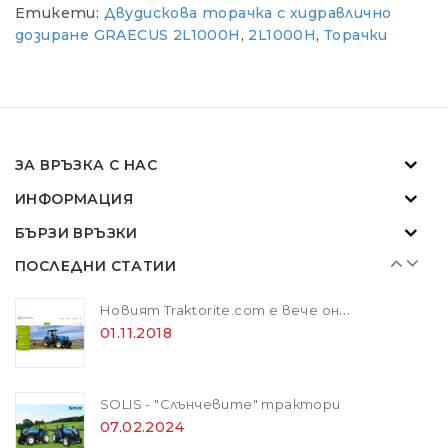
Етикети:
Двудискова торачка с хидравлично
Новият Traktorite.com е вече онлайн
дозиране GRAECUS 2L1000H
,
2L1000H
,
Торачки
01.11.2018
SOLIS - "Слънчевите" трактори
07.02.2024
ЗА ВРЪЗКА С НАС
ИНФОРМАЦИЯ
ZANON MARLIN SA 160 - за лесна резитба в гъста растителност
БЪРЗИ ВРЪЗКИ
01.11.2018
ПОСЛЕДНИ СТАТИИ
Новият Traktorite.com е вече онлайн
01.11.2018
SOLIS - "Слънчевите" трактори
07.02.2024