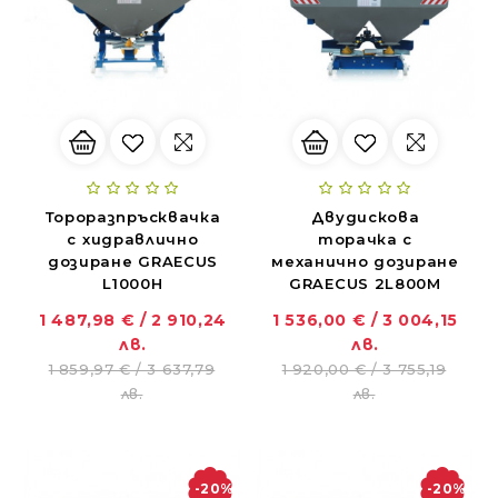
Тороразпръсквачка
Двудискова
с хидравлично
торачка с
дозиране GRAECUS
механично дозиране
L1000H
GRAECUS 2L800M
1 487,98 € / 2 910,24
1 536,00 € / 3 004,15
лв.
лв.
1 859,97 € / 3 637,79
1 920,00 € / 3 755,19
лв.
лв.
-20%
-20%