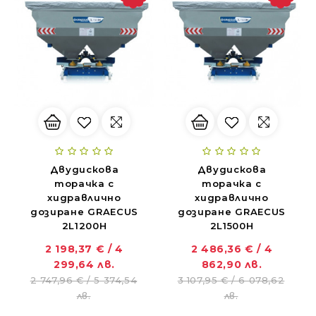
Двудискова
Двудискова
торачка с
торачка с
хидравлично
хидравлично
дозиране GRAECUS
дозиране GRAECUS
2L1200H
2L1500H
2 198,37 € / 4
2 486,36 € / 4
299,64 лв.
862,90 лв.
ZANON MARLIN SA 160 - за лесна резитба в гъста растителност
2 747,96 € / 5 374,54
3 107,95 € / 6 078,62
01.11.2018
лв.
лв.