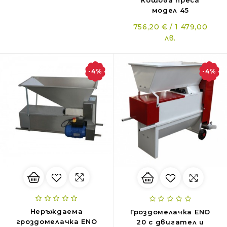
Кошова преса
модел 45
756,20 € / 1 479,00
лв.
-4%
-4%
Неръждаема
Гроздомелачка ENO
гроздомелачка ENO
20 с двигател и