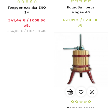
Кошова преса
Гроздомелачка ENO
модел 40
3M
628,89 € / 1 230,00
541,44 € / 1 058,96
лв.
лв.
564,00 € / 1 103,09 лв.