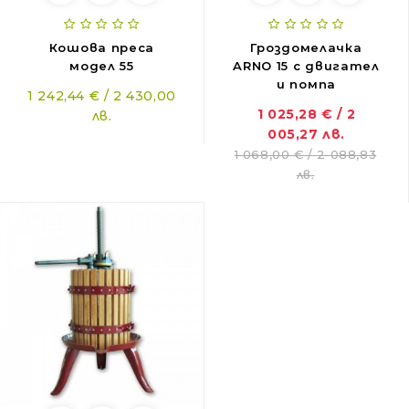
Кошова преса
Гроздомелачка
модел 55
ARNO 15 с двигател
и помпа
1 242,44 € / 2 430,00
1 025,28 € / 2
лв.
005,27 лв.
1 068,00 € / 2 088,83
лв.