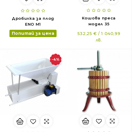
Кошова преса
Дробилка за плод
модел 35
ENO M1
Попитай за цена
532,25 € / 1 040,99
лв.
-4%