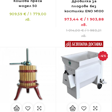
Кошова преса
Дробилка за
модел 50
плодове без
костилки ENO M100
909,59 € / 1 779,00
973,44 € / 1 903,88
лв.
лв.
1 014,00 € / 1 983,21
лв.
-4%