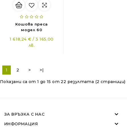
Кошова преса
модел 60
1 618,24 € / 3 165,00
лв.
ZANON MARLIN SA 160 - за лесна резитба в гъста растителност
01.11.2018
1
2
>
>|
Новият Traktorite.com е вече онлайн
Показани са от 1 до 15 от 22 резултата (2 страници)
01.11.2018
SOLIS - "Слънчевите" трактори
07.02.2024
ЗА ВРЪЗКА С НАС
ИНФОРМАЦИЯ