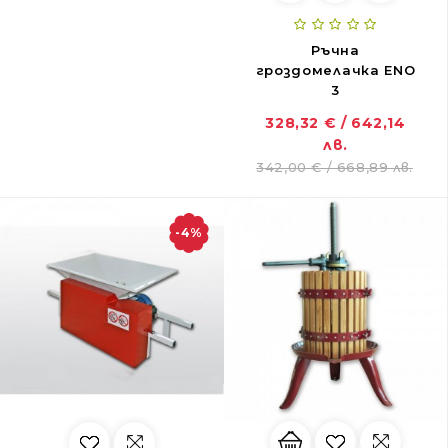
Ръчна
гроздомелачка ENO
3
328,32 € / 642,14
лв.
342,00 € / 668,89 лв.
-4%