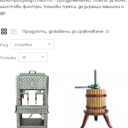
винопроизводството - гроздомелачки, помпи за вино,
шихтови филтри, кошови преси, дозиращи машини и
др.
Продукти, добавени за сравняване: 0
Ред
Основен
Покажи
15