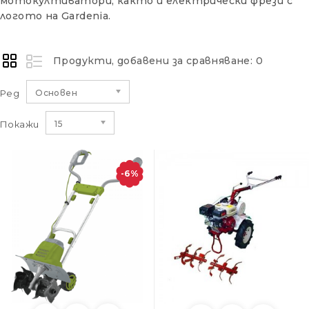
мотокултиватори, както и електрически фрези с
логото на Gardenia.
Продукти, добавени за сравняване: 0
Ред
Основен
Покажи
15
-6%