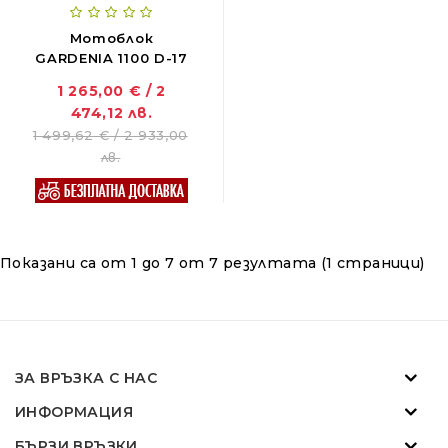
Мотоблок
GARDENIA 1100 D-17
1 265,00 € / 2
474,12 лв.
1 499,62 € / 2 933,00
ZANON MARLIN SA 160 - за лесна резитба в гъста растителност
лв.
01.11.2018
Новият Traktorite.com е вече онлайн
Показани са от 1 до 7 от 7 резултата (1 страници)
01.11.2018
SOLIS - "Слънчевите" трактори
07.02.2024
ЗА ВРЪЗКА С НАС
ИНФОРМАЦИЯ
ZANON MARLIN SA 160 - за лесна резитба в гъста растителност
БЪРЗИ ВРЪЗКИ