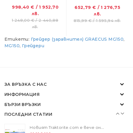
998,40 € / 1 952,70
652,79 € / 1 276,75
лв.
лв.
ZANON MARLIN SA 160 - за лесна резитба в гъста растителност
1 248,00 € / 2 440,88
815,99 € / 1 595,94 лв.
01.11.2018
лв.
Етикети:
Грейдер (заравнител) GRAECUS MG150
,
Новият Traktorite.com е вече онлайн
MG150
,
Грейдери
01.11.2018
SOLIS - "Слънчевите" трактори
07.02.2024
ЗА ВРЪЗКА С НАС
ИНФОРМАЦИЯ
ZANON MARLIN SA 160 - за лесна резитба в гъста растителност
БЪРЗИ ВРЪЗКИ
01.11.2018
ПОСЛЕДНИ СТАТИИ
Новият Traktorite.com е вече онлайн