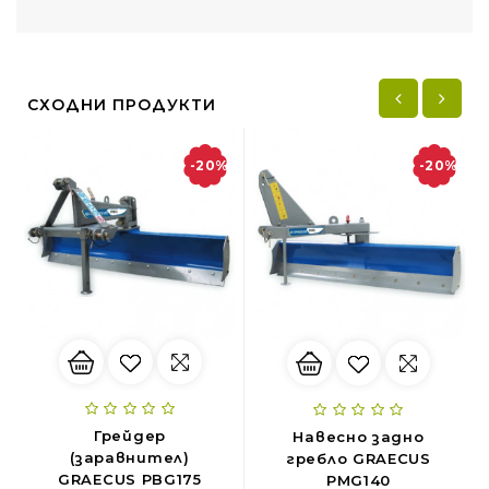
СХОДНИ ПРОДУКТИ
-20%
-20%
Грейдер
Навесно задно
(заравнител)
гребло GRAECUS
GRAECUS PBG175
PMG140