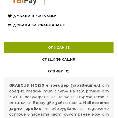
ДОБАВИ В "ЖЕЛАНИ"
ДОБАВИ ЗА СРАВНЯВАНЕ
ОПИСАНИЕ
СПЕЦИФИКАЦИЯ
ОТЗИВИ (0)
GRAECUS MG150
е
грейдер (заравнител)
от
средно тежък тип с ъгъл на завъртане от
360º и регулиране на наклона. Въртенето е
механично върху две зъбни плочи.
Навесното
задно гребло
е оборудвано с подсилено
острие в задната част, двустранен нож от