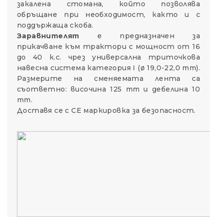
закалена стомана, който позволява
обръщане при необходимост, както и с
поддържаща скоба.
Заравнителят
е предназначен за
прикачване към трактори с мощност от 16
до 40 к.с. чрез универсална триточкова
навесна система категория I (ø 19,0-22,0 mm).
Размерите на сменяемата лента са
съответно: височина 125 mm и дебелина 10
mm.
Доставя се с СЕ маркировка за безопасност.