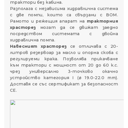
трактори без кабина.
Разполага с независима хидравлична система
с две помпи, които са свързани с ВОМ.
Рамото и режещия апарат на
тракторния
храсторез
могат да се движат заедно
посредством системата с двойна
хидравлична помпа.
Навесният храсторез
се отличава с 20-
литров резервоар за масло и опорна скоба с
регулируеми крака. Позволява прикачване
към трактори с мощност от 20 до 60 к.с.
чрез универсално 3-точково окачно
устройство категория I (ø 19.0-22.0 mm).
Доставя се със сертификат за безопасност
СЕ.