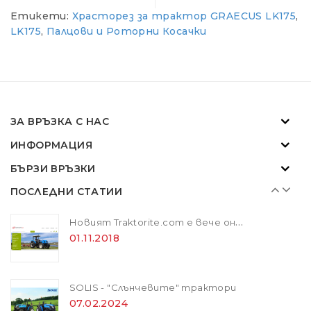
Етикети:
Храсторез за трактор GRAECUS LK175
,
Новият Traktorite.com е вече онлайн
LK175
,
Палцови и Роторни Косачки
01.11.2018
SOLIS - "Слънчевите" трактори
07.02.2024
ЗА ВРЪЗКА С НАС
ИНФОРМАЦИЯ
ZANON MARLIN SA 160 - за лесна резитба в гъста растителност
БЪРЗИ ВРЪЗКИ
01.11.2018
ПОСЛЕДНИ СТАТИИ
Новият Traktorite.com е вече онлайн
01.11.2018
SOLIS - "Слънчевите" трактори
07.02.2024