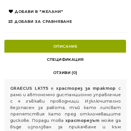
ДОБАВИ В "ЖЕЛАНИ"
ДОБАВИ ЗА СРАВНЯВАНЕ
ОПИСАНИЕ
СПЕЦИФИКАЦИЯ
ОТЗИВИ (0)
GRAECUS LK175
е
храсторез за трактор
с
рамо и автономно дистанционно управление
с 4 гъвкави проводници. Изключително
безопасен за работа, тъй като липсват
препятствия като пред отклоняващите
дискове. Поради това
храсторезът
може да
бъде използван за прикачване и към