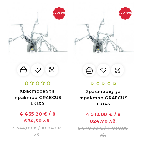
-20%
-20%
Храсторез за
Храсторез за
трактор GRAECUS
трактор GRAECUS
LK130
LK145
4 435,20 € / 8
4 512,00 € / 8
674,50 лв.
824,70 лв.
ZANON MARLIN SA 160 - за лесна резитба в гъста растителност
5 544,00 € / 10 843,12
5 640,00 € / 11 030,88
01.11.2018
лв.
лв.