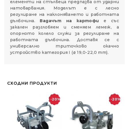
елементи на стълбеца предпазва от ударни
натоварвания. Моделът е с лесно
регулиране на наклоняването и работната
дълбочина.
Вадачът на картофи
е със
закален разглобяем и сменяем лемеж, а
опорното колело служи за регулиране на
работната дълбочина. Доставя се с
универсално триточково окачно
устройство категория Ι (ø 19,0-22,0 mm).
СХОДНИ ПРОДУКТИ
-20%
-20%