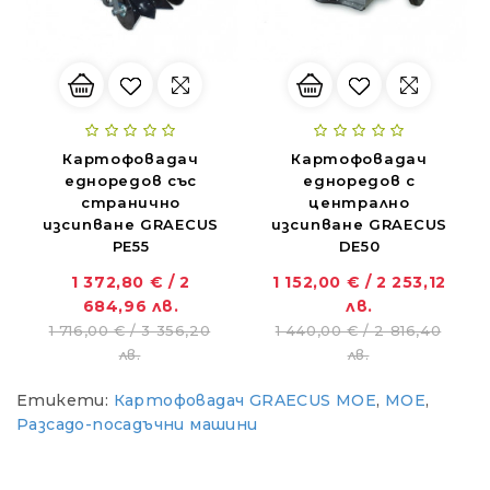
Картофовадач
Картофовадач
едноредов със
едноредов с
странично
централно
изсипване GRAECUS
изсипване GRAECUS
PE55
DE50
1 372,80 € / 2
1 152,00 € / 2 253,12
684,96 лв.
лв.
ZANON MARLIN SA 160 - за лесна резитба в гъста растителност
1 716,00 € / 3 356,20
1 440,00 € / 2 816,40
01.11.2018
лв.
лв.
Етикети:
Картофовадач GRAECUS MOE
,
MOE
,
Новият Traktorite.com е вече онлайн
Разсадо-посадъчни машини
01.11.2018