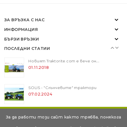
SOLIS - "Слънчевите" трактори
07.02.2024
ЗА ВРЪЗКА С НАС
ИНФОРМАЦИЯ
ZANON MARLIN SA 160 - за лесна резитба в гъста растителност
БЪРЗИ ВРЪЗКИ
01.11.2018
ПОСЛЕДНИ СТАТИИ
Новият Traktorite.com е вече онлайн
01.11.2018
SOLIS - "Слънчевите" трактори
07.02.2024
ZANON MARLIN SA 160 - за лесна резитба в гъста растителност
© Съдържанието на тази уеб страница е авторско и е
За да работи този сайт както трябва, понякога
01.11.2018
собственост на Дикар Консулт ООД. Копирането и