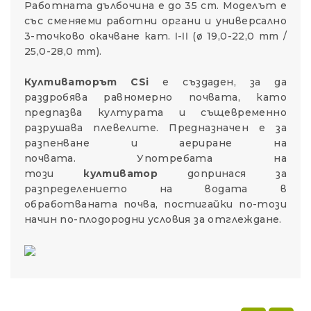
Работната дълбочина е до 35 cm. Моделът е
със сменяеми работни органи и универсално
3-точково окачване кат. Ι-ΙΙ (ø 19,0-22,0 mm /
25,0-28,0 mm).
Култиваторът CSi
е създаден, за да
раздробява равномерно почвата, като
предпазва културата и същевременно
разрушава плевелите. Предназначен е за
разпенване и аериране на
почвата. Употребата на
този
култиватор
допринася за
разпределението на водата в
обработваната почва, постигайки по-този
начин по-плодородни условия за отглеждане.