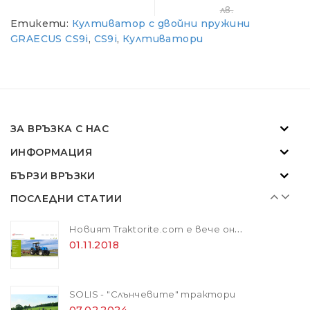
лв.
Етикети:
Култиватор с двойни пружини
Новият Traktorite.com е вече онлайн
GRAECUS CS9i
,
CS9i
,
Култиватори
01.11.2018
SOLIS - "Слънчевите" трактори
07.02.2024
ЗА ВРЪЗКА С НАС
ИНФОРМАЦИЯ
ZANON MARLIN SA 160 - за лесна резитба в гъста растителност
БЪРЗИ ВРЪЗКИ
01.11.2018
ПОСЛЕДНИ СТАТИИ
Новият Traktorite.com е вече онлайн
01.11.2018
SOLIS - "Слънчевите" трактори
07.02.2024