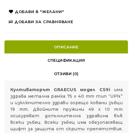
ДОБАВИ В "ЖЕЛАНИ"
ДОБАВИ ЗА СРАВНЯВАНЕ
ОПИСАНИЕ
СПЕЦИФИКАЦИЯ
ОТЗИВИ (0)
Култиваторът GRAECUS модел CS9i
има
здрава метална рамка 75 х 40 mm тип “UPN”
и изключително здрави горещо ковани зъбци
19 mm. Двойните пружини 49 x 10 mm
осигуряват допълнителна здравина във
всеки зъбец. Всеки зъбец има обезопасяващ
щифт за защита от скрити препятствия.