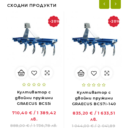
СХОДНИ ПРОДУКТИ
-20%
-20%
Култиватор с
Култиватор с
двойни пружини
двойни пружини
GRAECUS BCS5i
GRAECUS BCS7i-140
710,40 € / 1 389,42
835,20 € / 1 633,51
ZANON MARLIN SA 160 - за лесна резитба в гъста растителност
лв.
лв.
01.11.2018
888,00 € / 1 736,78 лв.
1 044,00 € / 2 041,89