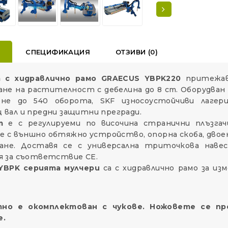
Е
СПЕЦИФИКАЦИЯ
ОТЗИВИ (0)
 с хидравлично рамо GRAECUS YBPK220
притежав
ане на растителност с дебелина до 8 cm. Оборудва
не до 540 оборота, SKF износоустойчиви лагери
 вал и предни защитни прегради.
т
е с регулируеми по височина странични плъзгачи
е с външно обтяжно устройство, опорна скоба, двоен
ане. Доставя се с универсална триточкова навесн
я за съответствие СЕ.
YBPK серията мулчери
са с хидравлично рамо за и
но е окомплектован с чукове. Ножовете се пр
е.