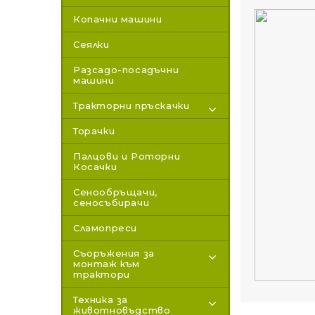
Копачни машини
Сеялки
Разсадо-посадъчни
машини
Тракторни пръскачки
Торачки
Палцови и Роторни
Косачки
Сенообръщачи,
сеносъбирачи
Сламопреси
Съоръжения за
монтаж към
трактори
Техника за
животновъдство