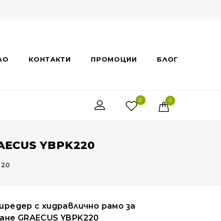
ЛО
КОНТАКТИ
ПРОМОЦИИ
БЛОГ
0
0
ECUS YBPK220
220
редер с хидравлично рамо за
ане GRAECUS YBPK220