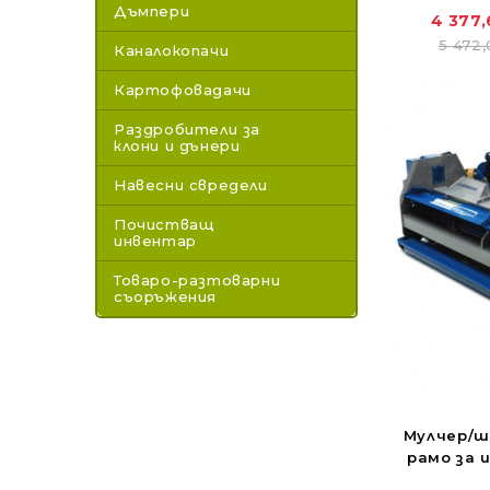
Дъмпери
4 377,
5 472,
Каналокопачи
Картофовадачи
Раздробители за
клони и дънери
Навесни свредели
Почистващ
инвентар
Товаро-разтоварни
съоръжения
Мулчер/ш
рамо за 