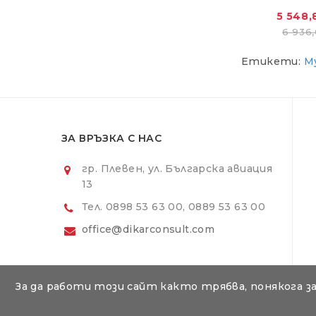
5 548,8
6 936,
Етикети:
М
ЗА ВРЪЗКА С НАС
гр. Плевен, ул. Българска авиация
13
Тел. 0898 53 63 00, 0889 53 63 00
office@dikarconsult.com
За да работи този сайт както трябва, понякога з