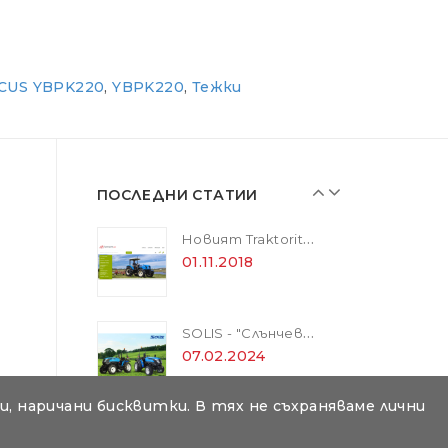
SOLIS - "Слънчевите" трактори
07.02.2024
ECUS YBPK220
,
YBPK220
,
Тежки
ZANON MARLIN SA 160 - за лесна резитба в гъста растителност
01.11.2018
ПОСЛЕДНИ СТАТИИ
Новият Traktorite.com е вече онлайн
01.11.2018
SOLIS - "Слънчевите" трактори
07.02.2024
, наричани бисквитки. В тях не съхраняваме лични
ZANON MARLIN SA 160 - за лесна резитба в гъста растителност