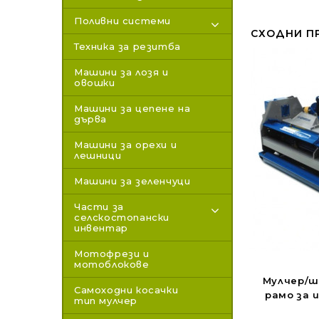
Поливни системи
СХОДНИ П
Техника за резитба
Машини за лозя и
овошки
Машини за цепене на
дърва
Машини за орехи и
лешници
Машини за зеленчуци
Части за
селскостопански
инвентар
Мотофрези и
мотоблокове
Мулчер/ш
Самоходни косачки
рамо за 
тип мулчер