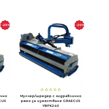
-20%
-20%
ично
Мулчер/шредер с хидравлично
CUS
рамо за изместване GRAECUS
YBPK240