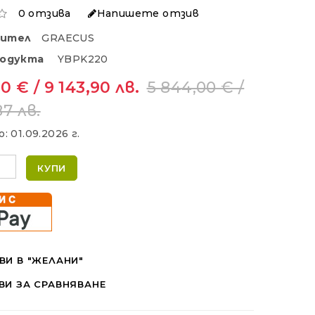
0 отзива
Напишете отзив
дител
GRAECUS
родукта
YBPK220
0 € / 9 143,90 лв.
5 844,00 € /
87 лв.
о:
01.09.2026 г.
КУПИ
ВИ В "ЖЕЛАНИ"
ВИ ЗА СРАВНЯВАНЕ