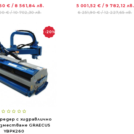
60 € / 8 561,84 лв.
5 001,52 € / 9 782,12 лв
00 € / 10 702,30 лв.
6 251,90 € / 12 227,65 лв.
-20%
редер с хидравлично
изместване GRAECUS
YBPK260