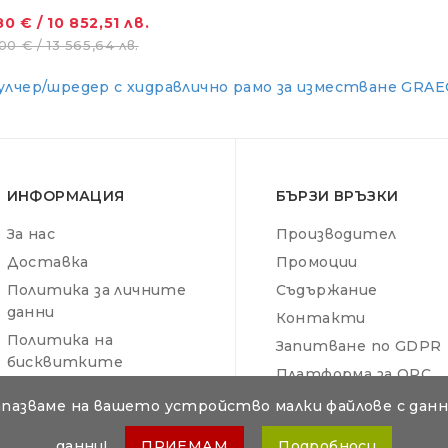
0 € / 10 852,51 лв.
00 € / 13 565,64 лв.
улчер/шредер с хидравлично рамо за изместване GRA
ИНФОРМАЦИЯ
БЪРЗИ ВРЪЗКИ
За нас
Производител
Доставка
Промоции
Политика за личните
Съдържание
данни
Контакти
Политика на
Запитване по GDPR
бисквитките
Платформа за ОРС
Общи условия
Отказ от поръчка
апазваме на вашето устройство малки файлове с данни
данни!
ПРИЕМАМ
Подробноси