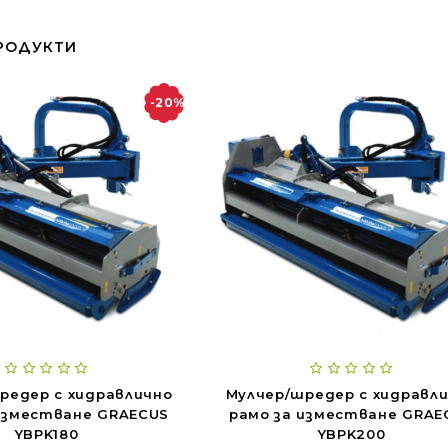
РОДУКТИ
-20%
редер с хидравлично
Мулчер/шредер с хидравл
изместване GRAECUS
рамо за изместване GRAE
YBPK180
YBPK200