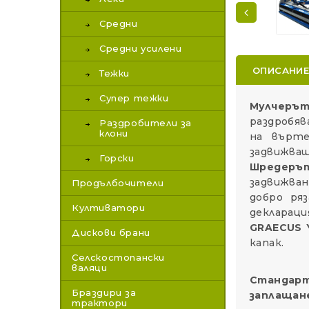
Средни
Средни усилени
ОПИСАНИ
Тежки
Супер тежки
Мулчерът
раздробяв
Раздробители за
клони
на върте
задвижващ
Горски
Шредеръ
задвижван
Продълбочители
добро ряз
Култиватори
деклараци
GRAECUS 
Дискови брани
капак.
Селскостопански
валяци
Стандарт
Браздири за
заплащан
трактори