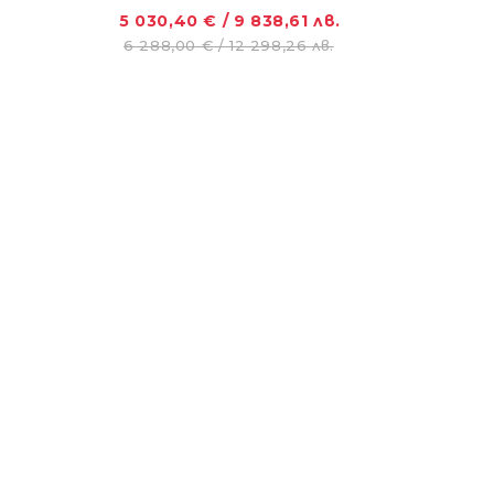
.
5 030,40 € / 9 838,61 лв.
6 288,00 € / 12 298,26 лв.
ZANON MARLIN SA 160 - за лесна резитба в гъста растителност
01.11.2018
Новият Traktorite.com е вече онлайн
01.11.2018