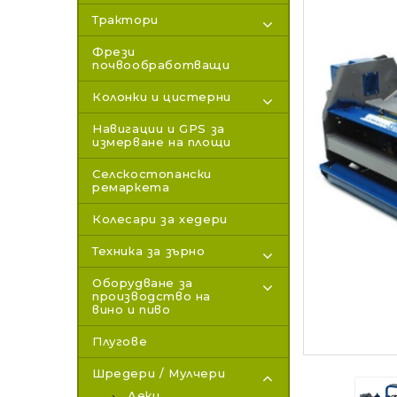
Трактори
Фрези
почвообработващи
Колонки и цистерни
Навигации и GPS за
измерване на площи
Селскостопански
ремаркета
Колесари за хедери
Техника за зърно
Оборудване за
производство на
вино и пиво
Плугове
Шредери / Мулчери
Леки