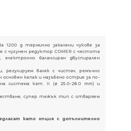
а 1200 g термично закалени чукове за
н е с чугунен редуктор COMER с честота
, електронно балансиран двуспирален
, регулируем валяк с чистач, ремъчно
 основен капак и назъбено острие за по-
а система кат. II (ø 25.0-28.0 mm) и
зместване, супер тежък тип с отваряем
едлагат като опция с допълнително