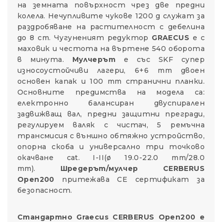
на земната повърхност чрез две предни
колела. Нечупливите чукове 1200 g служат за
раздробяване на растителност с дебелина
до 8 cm. Чугуненият редуктор
GRAECUS
е с
маховик и честота на въртене 540 оборота
в минута.
Мулчерът
е със SKF супер
износоустойчиви лагери, 6+6 mm двоен
основен капак и 100 mm странични планки.
Основните предимства на модела са:
електронно балансиран двуспирален
задвижващ вал, предни защитни прегради,
регулируем валяк с чистач, 5 ремъчна
трансмисия с външно обтяжно устройство,
опорна скоба и универсално три точково
окачване cat. I-II(ø 19.0-22.0 mm/28.0
mm).
Шредерът/мулчер
CERBERUS
Open200
притежава СЕ сертификат за
безопасност.
Стандартно Graecus CERBERUS Open200 е