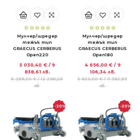
Мулчер/шредер
Мулчер/шредер
тежък тип
тежък тип
GRAECUS CERBERUS
GRAECUS CERBERUS
Open220
Open180
5 030,40 € / 9
4 656,00 € / 9
838,61 лв.
106,34 лв.
6 288,00 € / 12 298,26
5 820,00 € / 11 382,93
лв.
лв.
-20%
-20%