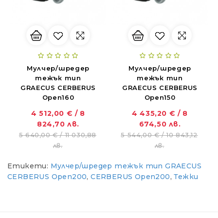
Мулчер/шредер
Мулчер/шредер
тежък тип
тежък тип
GRAECUS CERBERUS
GRAECUS CERBERUS
Open160
Open150
4 512,00 € / 8
4 435,20 € / 8
824,70 лв.
674,50 лв.
ZANON MARLIN SA 160 - за лесна резитба в гъста растителност
5 640,00 € / 11 030,88
5 544,00 € / 10 843,12
01.11.2018
лв.
лв.
Етикети:
Мулчер/шредер тежък тип GRAECUS
Новият Traktorite.com е вече онлайн
CERBERUS Open200
,
CERBERUS Open200
,
Тежки
01.11.2018