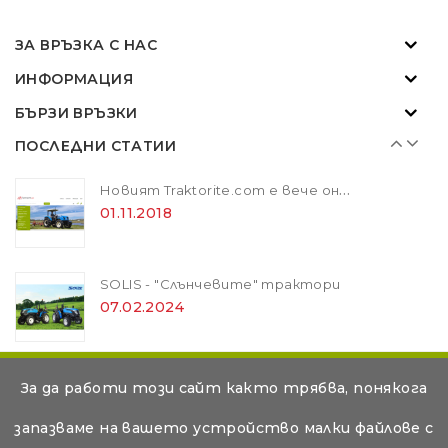
SOLIS - "Слънчевите" трактори
07.02.2024
ЗА ВРЪЗКА С НАС
ИНФОРМАЦИЯ
ZANON MARLIN SA 160 - за лесна резитба в гъста растителност
БЪРЗИ ВРЪЗКИ
01.11.2018
ПОСЛЕДНИ СТАТИИ
Новият Traktorite.com е вече онлайн
01.11.2018
SOLIS - "Слънчевите" трактори
07.02.2024
ZANON MARLIN SA 160 - за лесна резитба в гъста растителност
© Съдържанието на тази уеб страница е авторско и е
За да работи този сайт както трябва, понякога
01.11.2018
собственост на Дикар Консулт ООД. Копирането и
запазваме на вашето устройство малки файлове с
разпространението на текстове под всякаква форма е