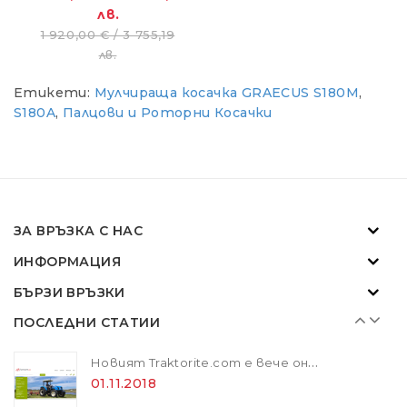
лв.
ZANON MARLIN SA 160 - за лесна резитба в гъста растителност
1 920,00 € / 3 755,19
01.11.2018
лв.
Етикети:
Мулчираща косачка GRAECUS S180M
,
Новият Traktorite.com е вече онлайн
S180A
,
Палцови и Роторни Косачки
01.11.2018
SOLIS - "Слънчевите" трактори
07.02.2024
ЗА ВРЪЗКА С НАС
ИНФОРМАЦИЯ
ZANON MARLIN SA 160 - за лесна резитба в гъста растителност
БЪРЗИ ВРЪЗКИ
01.11.2018
ПОСЛЕДНИ СТАТИИ
Новият Traktorite.com е вече онлайн
01.11.2018