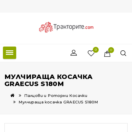
0
0
МУЛЧИРАЩА КОСАЧКА
GRAECUS S180M
Палцови и Роторни Косачки
Мулчираща косачка GRAECUS S180M