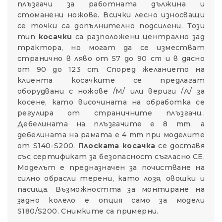
плъзгачи за работната дължина и
стоманени ножове. Всички лесно износващи
се точки са допълнително подсилени. Този
тип
косачки
са разположени централно зад
трактора, но могат да се изместват
странично в ляво от 57 до 90 cm и в дясно
от 90 до 123 cm. Според желанието на
клиента косачките се предлагат
оборудвани с ножове /М/ или вериги /А/ за
косене, като височината на обработка се
регулира от страничните плъзгачи..
Дебелината на плъзгачите е 8 mm, а
дебелината на рамата е 4 mm при моделите
от S140-S200.
Плоската косачка
се доставя
със сертификат за безопасност съгласно CE.
Моделът е предназначен за почистване на
силно обрасли терени, като лозя, овошки и
пасища. Възможността за монтиране на
задно колело е опция само за модели
S180/S200. Снимките са примерни.