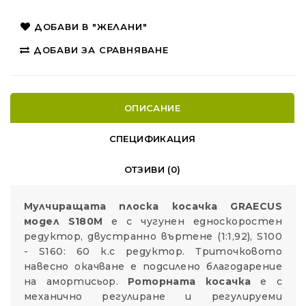
ДОБАВИ В "ЖЕЛАНИ"
ДОБАВИ ЗА СРАВНЯВАНЕ
ОПИСАНИЕ
СПЕЦИФИКАЦИЯ
ОТЗИВИ (0)
Мулчиращата плоска косачка GRAECUS
модел S180M
е с чугунен едноскоростен
редуктор, двустранно въртене (1:1,92), S100
- S160: 60 к.с редуктор. Триточковото
навесно окачване е подсилено благодарение
на амортисьор.
Роторната косачка
е с
механично регулиране и регулируеми