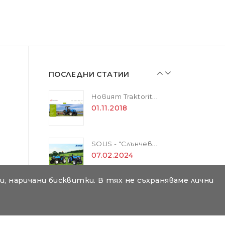
SOLIS - "Слънчевите" трактори
07.02.2024
ZANON MARLIN SA 160 - за лесна резитба в гъста растителност
01.11.2018
ПОСЛЕДНИ СТАТИИ
Новият Traktorite.com е вече онлайн
01.11.2018
SOLIS - "Слънчевите" трактори
07.02.2024
, наричани бисквитки. В тях не съхраняваме лични
ZANON MARLIN SA 160 - за лесна резитба в гъста растителност
01.11.2018
то на текстове под всякаква форма е забранено.