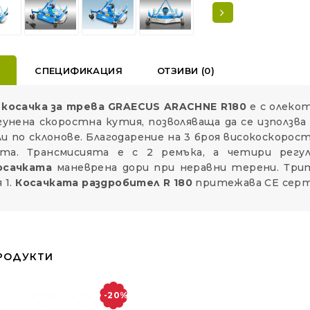
Е
СПЕЦИФИКАЦИЯ
ОТЗИВИ (0)
 косачка за трева GRAECUS ARACHNE R180
е с олеко
гунена скоростна кутия, позволяваща да се използв
и по склонове. Благодарение на 3 броя високоскорос
та. Трансмисията е с 2 ремъка, а четири регули
осачката
маневрена дори при неравни терени. Три
 1.
Косачката раздробител R 180
притежава СЕ серт
РОДУКТИ
-20%