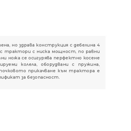
тена, но здрава конструкция с дебелина 4
а с трактори с ниска мощност, по равни
тни ножа се осигурява перфектно косене
руеми колела, оборудвани с пружина,
точковото прикачване към трактора е
ификат за безопасност.