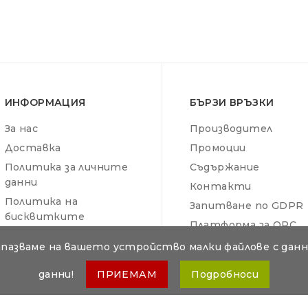
ИНФОРМАЦИЯ
БЪРЗИ ВРЪЗКИ
За нас
Производител
Доставка
Промоции
Политика за личните
Съдържание
данни
Контакти
Политика на
Запитване по GDPR
бисквитките
Платформа за ОРС
Общи условия
Отказ от поръчка
апазваме на вашето устройство малки файлове с данни
данни!
ПРИЕМАМ
Подробноси
 собственост на Дикар Консулт ООД. Копирането и разпространение