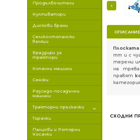
Продълбочители
Култиватори
Дискови брани
ОПИСАНИ
Селскостопански
валяци
Плоската
Браздири за
mm и с чу
трактори
терени ил
на трева
Копачни машини
правят
к
Сеялки
категория
Разсадо-посадъчни
машини
Тракторни пръскачки
СХОДНИ П
Торачки
Палцови и Роторни
Косачки