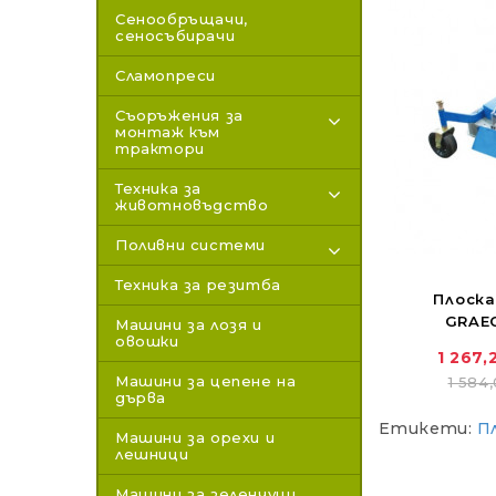
Сенообръщачи,
сеносъбирачи
Сламопреси
Съоръжения за
монтаж към
трактори
Техника за
животновъдство
Поливни системи
Техника за резитба
Плоска
GRAEC
Машини за лозя и
овошки
1 267,
Машини за цепене на
1 584,
дърва
Етикети:
П
Машини за орехи и
лешници
Машини за зеленчуци