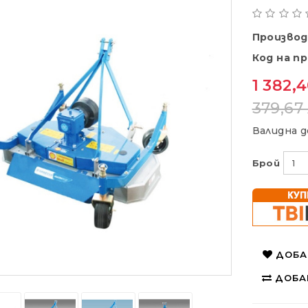
Произво
Код на п
1 382,4
379,67 
Валидна д
Брой
ДОБА
ДОБА