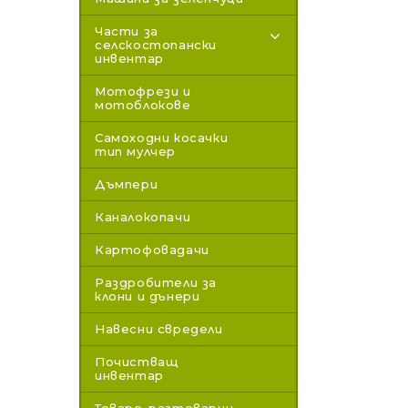
Части за
селскостопански
инвентар
Мотофрези и
мотоблокове
Самоходни косачки
тип мулчер
Дъмпери
Каналокопачи
Картофовадачи
Раздробители за
клони и дънери
Навесни свредели
Почистващ
инвентар