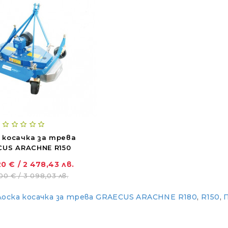
 косачка за трева
US ARACHNE R150
20 € / 2 478,43 лв.
00 € / 3 098,03 лв.
лоска косачка за трева GRAECUS ARACHNE R180
,
R150
,