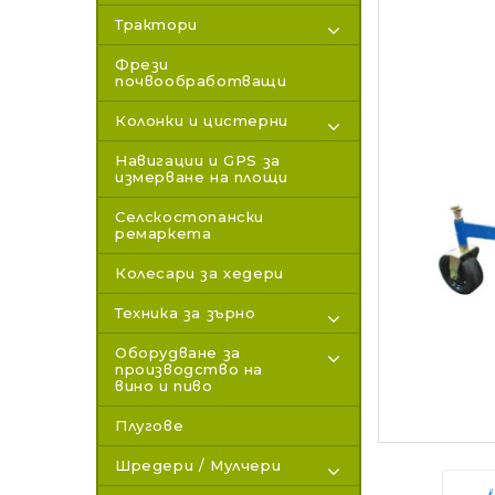
Трактори
Фрези
почвообработващи
Колонки и цистерни
Навигации и GPS за
измерване на площи
Селскостопански
ремаркета
Колесари за хедери
Техника за зърно
Оборудване за
производство на
вино и пиво
Плугове
Шредери / Мулчери