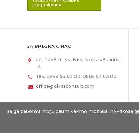
Товаро-разтоварни
съоръжения
ЗА ВРЪЗКА С НАС
гр. Плевен, ул. Българска авиация
13
Тел. 0898 53 63 00, 0889 53 63 00
office@dikarconsult.com
За да работи този сайт както трябва, понякога з
© Съдържанието на тази уеб страница е авторско и е