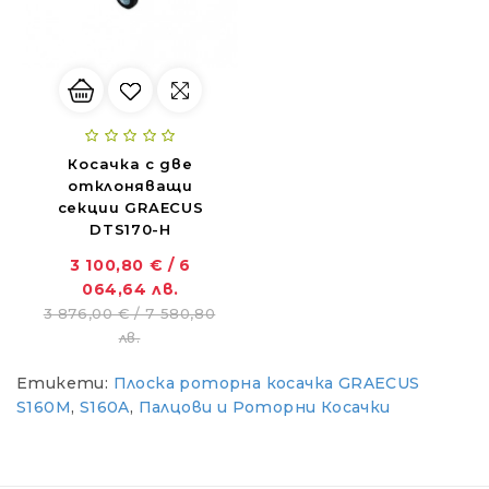
Косачка с две
отклоняващи
секции GRAECUS
DTS170-H
3 100,80 € / 6
064,64 лв.
ZANON MARLIN SA 160 - за лесна резитба в гъста растителност
3 876,00 € / 7 580,80
01.11.2018
лв.
Етикети:
Плоска роторна косачка GRAECUS
Новият Traktorite.com е вече онлайн
S160M
,
S160A
,
Палцови и Роторни Косачки
01.11.2018