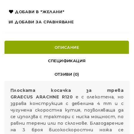
ДОБАВИ В "ЖЕЛАНИ"
ДОБАВИ ЗА СРАВНЯВАНЕ
ОПИСАНИЕ
СПЕЦИФИКАЦИЯ
ОТЗИВИ (0)
Плоската косачка за трева
GRAECUS ARACHNE R120
е с олекотена, но
здрава конструкция с дебелина 4 mm и с
чугунена скоростна кутия, позволяваща да
се използва с трактори с ниска мощност, по
равни терени или по склонове. Благодарение
на 3 броя високоскоростни ножа се