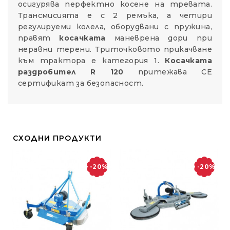
осигурява перфектно косене на тревата.
Трансмисията е с 2 ремъка, а четири
регулируеми колела, оборудвани с пружина,
правят
косачката
маневрена дори при
неравни терени. Триточковото прикачване
към трактора е категория 1.
Косачката
раздробител R 120
притежава СЕ
сертификат за безопасност.
СХОДНИ ПРОДУКТИ
-20%
-20%