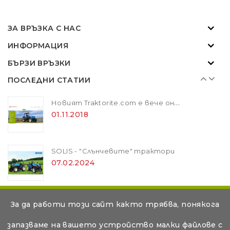
SOLIS - "Слънчевите" трактори
07.02.2024
ЗА ВРЪЗКА С НАС
ИНФОРМАЦИЯ
ZANON MARLIN SA 160 - за лесна резитба в гъста растителност
БЪРЗИ ВРЪЗКИ
01.11.2018
ПОСЛЕДНИ СТАТИИ
Новият Traktorite.com е вече онлайн
01.11.2018
SOLIS - "Слънчевите" трактори
07.02.2024
ZANON MARLIN SA 160 - за лесна резитба в гъста растителност
© Съдържанието на тази уеб страница е авторско и е
За да работи този сайт както трябва, понякога
01.11.2018
собственост на Дикар Консулт ООД. Копирането и
запазваме на вашето устройство малки файлове с
разпространението на текстове под всякаква форма е