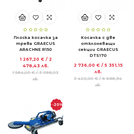
Плоска косачка за
Косачка с две
трева GRAECUS
отклоняващи
ARACHNE R150
секции GRAECUS
DTS170
1 267,20 € / 2
2 736,00 € / 5 351,15
478,43 лв.
лв.
1 584,00 € / 3 098,03
3 420,00 € / 6 688,94
лв.
лв.
-20%