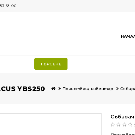
53 63 00
НАЧА
ТЪРСЕНЕ
CUS YBS250
Почистващ инвентар
Събир
Събирач