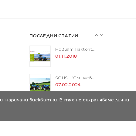
ZANON MARLIN SA 160 - за лесна резитба в гъста растителност
01.11.2018
ПОСЛЕДНИ СТАТИИ
Новият Traktorite.com е вече онлайн
01.11.2018
SOLIS - "Слънчевите" трактори
07.02.2024
, наричани бисквитки. В тях не съхраняваме лични
ZANON MARLIN SA 160 - за лесна резитба в гъста растителност
01.11.2018
то на текстове под всякаква форма е забранено.