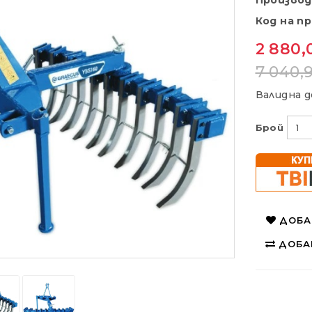
Произво
Код на п
2 880,0
7 040,9
Валидна д
Брой
ДОБА
ДОБА