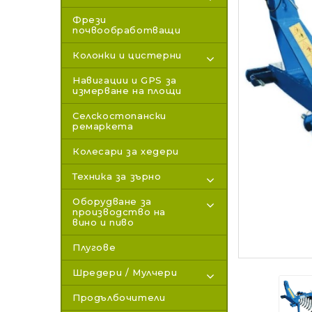
Фрези
почвообработващи
Колонки и цистерни
Навигации и GPS за
измерване на площи
Селскостопански
ремаркета
Колесари за хедери
Техника за зърно
Оборудване за
производство на
вино и пиво
Плугове
Шредери / Мулчери
Продълбочители