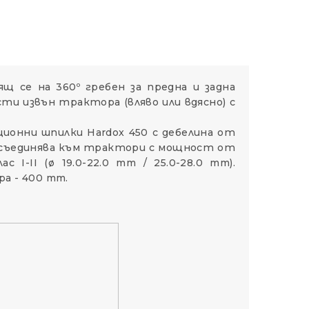
щ се на 360º гребен за предна и задна
ти извън трактора (вляво или вдясно) с
ионни шпилки Hardox 450 с дебелина от
съединява към трактори с мощност от
 I-II (ø 19.0-22.0 mm / 25.0-28.0 mm).
ра - 400 mm.