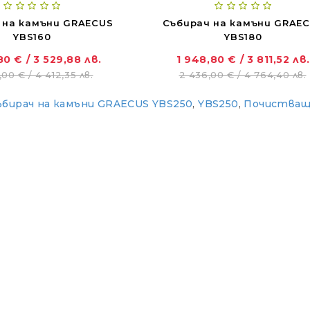
 на камъни GRAECUS
Събирач на камъни GRAE
YBS160
YBS180
80 € / 3 529,88 лв.
1 948,80 € / 3 811,52 лв.
00 € / 4 412,35 лв.
2 436,00 € / 4 764,40 лв.
ъбирач на камъни GRAECUS YBS250
,
YBS250
,
Почистващ