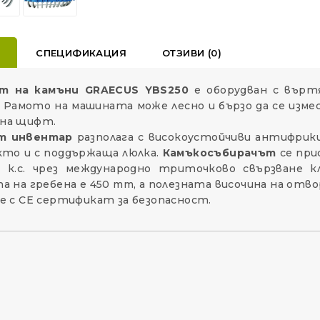
Е
СПЕЦИФИКАЦИЯ
ОТЗИВИ (0)
т на камъни GRAECUS YBS250
е оборудван с въртя
 Рамото на машината може лесно и бързо да се измес
на щифт.
т инвентар
разполага с високоустойчиви антифрикц
кто и с поддържаща люлка.
Камъкосъбирачът
се при
 к.с. чрез международно триточково свързване клас
а на гребена е 450 mm, а полезната височина на отво
е с CE сертификат за безопасност.