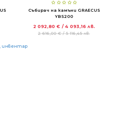
CUS
Събирач на камъни GRAECUS
YBS200
2 092,80 € / 4 093,16 лв.
2 616,00 € / 5 116,45 лв.
 инвентар
ZANON MARLIN SA 160 - за лесна резитба в гъста растителност
01.11.2018
Новият Traktorite.com е вече онлайн
01.11.2018
SOLIS - "Слънчевите" трактори
07.02.2024