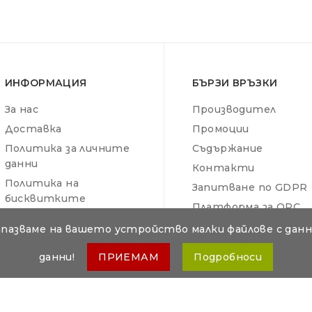
ИНФОРМАЦИЯ
БЪРЗИ ВРЪЗКИ
За нас
Производител
Доставка
Промоции
Политика за личните
Съдържание
данни
Контакти
Политика на
Запитване по GDPR
бисквитките
Платформа за ОРС
Общи условия
Отказ от поръчка
апазваме на вашето устройство малки файлове с данни
данни!
ПРИЕМАМ
Подробноси
 собственост на Дикар Консулт ООД. Копирането и разпространение
зработено от
Lemon Graphics