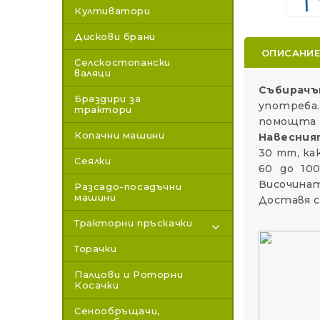
Култиватори
Дискови брани
ОПИСАНИ
Селскостопански
валяци
Събирачъ
Браздири за
употреба.
трактори
помощта 
Копачни машини
Навесния
30 mm, ка
Сеялки
60 до 100
Височинат
Разсадо-посадъчни
машини
Доставя с
Тракторни пръскачки
Торачки
Палцови и Роторни
Косачки
Сенообръщачи,