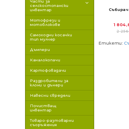
Части за
селскостопански
Събирач
инвентар
Мотофрези и
мотоблокове
1 804,
2 256,
Самоходни косачки
тип мулчер
Етикети:
С
Дъмпери
Каналокопачи
Картофовадачи
Раздробители за
клони и дънери
Навесни свредели
Почистващ
инвентар
Товаро-разтоварни
съоръжения