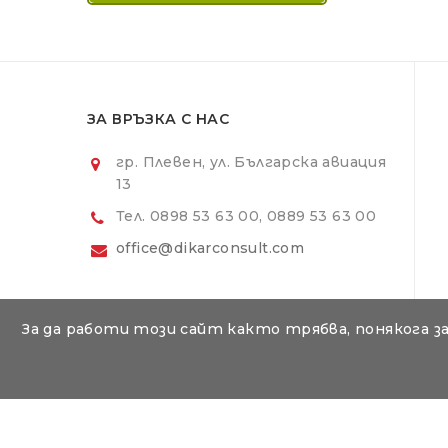
ЗА ВРЪЗКА С НАС
гр. Плевен, ул. Българска авиация
13
Тел. 0898 53 63 00, 0889 53 63 00
office@dikarconsult.com
За да работи този сайт както трябва, понякога з
© Съдържанието на тази уеб страница е авторско и е
Онлайн магазин Traktorite.com © 2026 | Ра