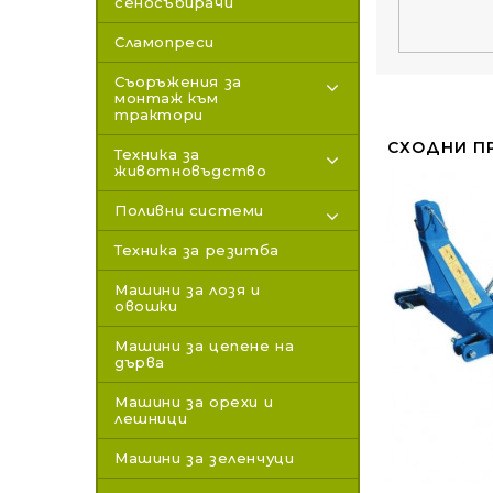
сеносъбирачи
Сламопреси
Съоръжения за
монтаж към
трактори
СХОДНИ П
Техника за
животновъдство
Поливни системи
Техника за резитба
Машини за лозя и
овошки
Машини за цепене на
дърва
Машини за орехи и
лешници
Машини за зеленчуци